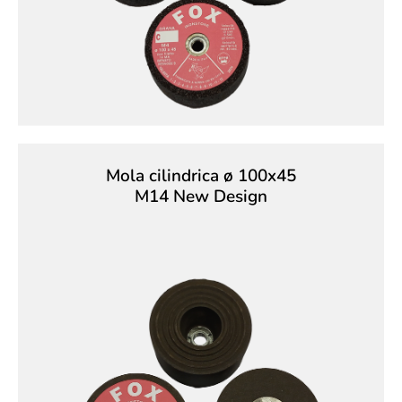
Mola cilindrica ø 100x45
M14 New Design
Mola cilindrica ø 100x45
M14 tipo Croce
Mola cilindrica m14 con inserto a croce.