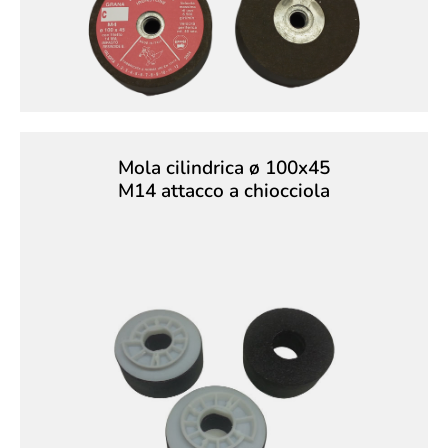
Mola cilindrica ø 100x45
M14 attacco a chiocciola
Mola cilindrica ø 100x45
M14 New Design
Mola cilindrica m14 con nuovo design ondulato.