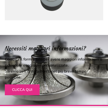
Necessiti maggiori informazioni?
Compila il form a lato per avere maggiori informazioni o
Mola cilindrica ø 100x45
richiedere esecuzioni personalizzate.
M14 attacco a chiocciola
Saremo lieti di risponderti nel più breve tempo
Mola cilindrica con attacco chiocciola.
possibile.
CLICCA QUI